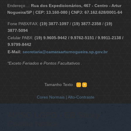
Endereço...:
Rua dos Expedicionários, 467 - Centro - Artur
Nogueira/SP
|
CEP: 13.160-080 | CNPJ: 67.162.628/0001-64
Fone PABX/FAX:
(19) 3877-1097
/
(19) 3877-2358
/
(19)
3877-5094
Celular PABX:
(19) 9.9605-9442 / 9.9762-5151 / 9.9911-2138 /
9.9799-8442
E-Mail:
secretaria@camaraarturnogueira.sp.gov.br
*Exceto Feriados e Pontos Facultativos .
Tamanho Texto
Cores Normais |
Alto-Contraste
AVISO LGPD - EB Sticky
Cookie Notice