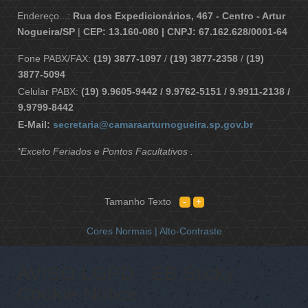
Endereço...:
Rua dos Expedicionários, 467 - Centro - Artur
Nogueira/SP
|
CEP: 13.160-080 | CNPJ: 67.162.628/0001-64
Fone PABX/FAX:
(19) 3877-1097
/
(19) 3877-2358
/
(19)
3877-5094
Celular PABX:
(19) 9.9605-9442 / 9.9762-5151 / 9.9911-2138 /
9.9799-8442
E-Mail:
secretaria@camaraarturnogueira.sp.gov.br
*Exceto Feriados e Pontos Facultativos .
Tamanho Texto
Cores Normais |
Alto-Contraste
AVISO LGPD - EB Sticky
Cookie Notice