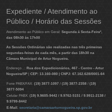
Expediente / Atendimento ao
Público / Horário das Sessões
Atendimento ao Público em Geral:
Segunda á Sexta-Feira*,
das 08h30 às 17h00
As Sessões Ordinárias são realizadas nas três primeiras
segundas-feiras de cada mês, a partir das 18h30 na
Câmara Municipal de Artur Nogueira.
Endereço...:
Rua dos Expedicionários, 467 - Centro - Artur
Nogueira/SP
|
CEP: 13.160-080 | CNPJ: 67.162.628/0001-64
Fone PABX/FAX:
(19) 3877-1097
/
(19) 3877-2358
/
(19)
3877-5094
Celular PABX:
(19) 9.9605-9442 / 9.9762-5151 / 9.9911-2138 /
9.9799-8442
E-Mail:
secretaria@camaraarturnogueira.sp.gov.br