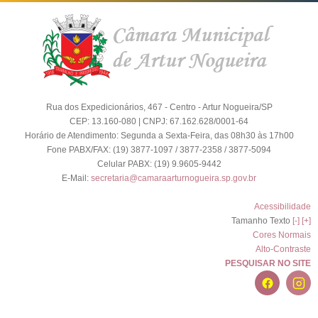
Rua dos Expedicionários, 467 - Centro - Artur Nogueira/SP
CEP: 13.160-080 | CNPJ: 67.162.628/0001-64
Horário de Atendimento: Segunda a Sexta-Feira, das 08h30 às 17h00
Fone PABX/FAX: (19) 3877-1097 / 3877-2358 / 3877-5094
Celular PABX: (19) 9.9605-9442
E-Mail:
secretaria@camaraarturnogueira.sp.gov.br
Acessibilidade
Tamanho Texto
[-]
[+]
Cores Normais
Alto-Contraste
PESQUISAR NO SITE