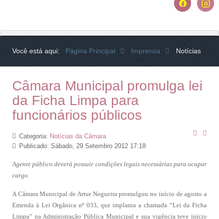
Você está aqui:
Página Principal
Imprensa
Notícias
Câmara Municipal promulga lei
da Ficha Limpa para
funcionários públicos
Categoria:
Notícias da Câmara
Publicado: Sábado, 29 Setembro 2012 17:18
Agente público deverá possuir condições legais necessárias para ocupar
cargo.
A Câmara Municipal de Artur Nogueira promulgou no início de agosto a
Emenda à Lei Orgânica nº 033, que implanta a chamada “Lei da Ficha
Limpa” na Administração Pública Municipal e sua vigência teve início