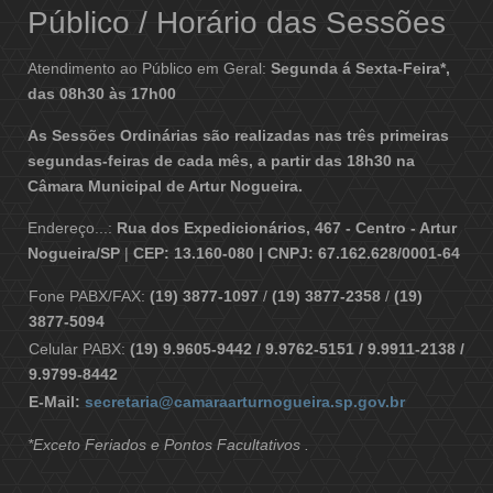
Público / Horário das Sessões
Atendimento ao Público em Geral:
Segunda á Sexta-Feira*,
das 08h30 às 17h00
As Sessões Ordinárias são realizadas nas três primeiras
segundas-feiras de cada mês, a partir das 18h30 na
Câmara Municipal de Artur Nogueira.
Endereço...:
Rua dos Expedicionários, 467 - Centro - Artur
Nogueira/SP
|
CEP: 13.160-080 | CNPJ: 67.162.628/0001-64
Fone PABX/FAX:
(19) 3877-1097
/
(19) 3877-2358
/
(19)
3877-5094
Celular PABX:
(19) 9.9605-9442 / 9.9762-5151 / 9.9911-2138 /
9.9799-8442
E-Mail:
secretaria@camaraarturnogueira.sp.gov.br
*Exceto Feriados e Pontos Facultativos .