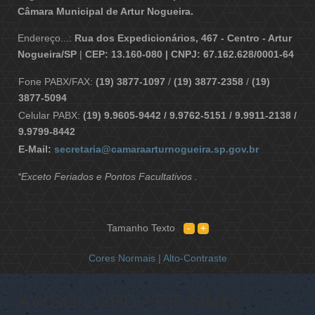
Câmara Municipal de Artur Nogueira.
Endereço...:
Rua dos Expedicionários, 467 - Centro - Artur
Nogueira/SP
|
CEP: 13.160-080 | CNPJ: 67.162.628/0001-64
Fone PABX/FAX:
(19) 3877-1097
/
(19) 3877-2358
/
(19)
3877-5094
Celular PABX:
(19) 9.9605-9442 / 9.9762-5151 / 9.9911-2138 /
9.9799-8442
E-Mail:
secretaria@camaraarturnogueira.sp.gov.br
*Exceto Feriados e Pontos Facultativos .
Tamanho Texto
Cores Normais |
Alto-Contraste
AVISO LGPD - EB Sticky