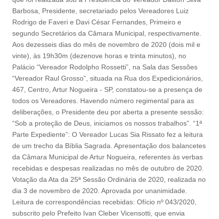
Barbosa, Presidente, secretariado pelos Vereadores Luiz
Rodrigo de Faveri e Davi César Fernandes, Primeiro e
segundo Secretários da Câmara Municipal, respectivamente.
Aos dezesseis dias do mês de novembro de 2020 (dois mil e
vinte), às 19h30m (dezenove horas e trinta minutos), no
Palácio “Vereador Rodolpho Rossetti”, na Sala das Sessões
“Vereador Raul Grosso”, situada na Rua dos Expedicionários,
467, Centro, Artur Nogueira - SP, constatou-se a presença de
todos os Vereadores. Havendo número regimental para as
deliberações, o Presidente deu por aberta a presente sessão:
“Sob a proteção de Deus, iniciamos os nossos trabalhos”. “1ª
Parte Expediente”: O Vereador Lucas Sia Rissato fez a leitura
de um trecho da Bíblia Sagrada. Apresentação dos balancetes
da Câmara Municipal de Artur Nogueira, referentes às verbas
recebidas e despesas realizadas no mês de outubro de 2020.
Votação da Ata da 25ª Sessão Ordinária de 2020, realizada no
dia 3 de novembro de 2020. Aprovada por unanimidade.
Leitura de correspondências recebidas: Ofício nº 043/2020,
subscrito pelo Prefeito Ivan Cleber Vicensotti, que envia