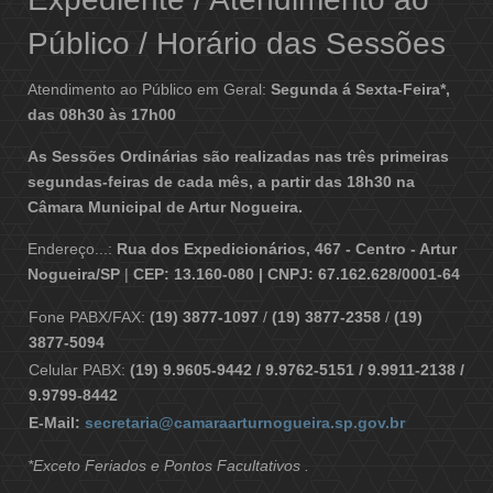
Público / Horário das Sessões
Atendimento ao Público em Geral:
Segunda á Sexta-Feira*,
das 08h30 às 17h00
As Sessões Ordinárias são realizadas nas três primeiras
segundas-feiras de cada mês, a partir das 18h30 na
Câmara Municipal de Artur Nogueira.
Endereço...:
Rua dos Expedicionários, 467 - Centro - Artur
Nogueira/SP
|
CEP: 13.160-080 | CNPJ: 67.162.628/0001-64
Fone PABX/FAX:
(19) 3877-1097
/
(19) 3877-2358
/
(19)
3877-5094
Celular PABX:
(19) 9.9605-9442 / 9.9762-5151 / 9.9911-2138 /
9.9799-8442
E-Mail:
secretaria@camaraarturnogueira.sp.gov.br
*Exceto Feriados e Pontos Facultativos .