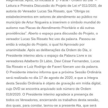
Regimental. Após, foi iniciada a “2ª Parte - Ordem do Dia” –
Leitura e Primeira Discussão do Projeto de Lei nº 011/2020, de
autoria do Vereador Lucas Sia Rissato, que “Obriga os
estabelecimentos em setores de atendimento ao público no
município de Artur Nogueira a inserirem o símbolo mundial do
autismo nas Placas de Atendimento Prioritário e dá outras
providências”. Aberto o espaço para discussão do Projeto, o
vereador Lucas Sia Rissato fez uso da palavra. Passou-se
então à votação do Projeto, o qual foi Aprovado por
unanimidade. Após as deliberações da Ordem do Dia, o
Presidente interino abriu o espaço da Palavra Livre e os
vereadores Adalberto Di Lábio, Davi César Fernandes, Lucas
Sia Rissato e Luiz Rodrigo de Faveri fizeram uso da palavra.
O Presidente interino informa que a próxima Sessão Ordinária
será realizada no dia 17 de agosto de 2020, e que a íntegra
desta Sessão Ordinária é objeto de gravação em mídia digital,
cujo DVD se encontra arquivado sob número de Ordem
018/2020. O Presidente interino agradece a presença de
todos os Vereadores, encerrando os trabalhos desta sessão,
dos quais, para constar, lavrou-se a presente Ata, que será