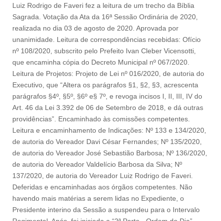
Luiz Rodrigo de Faveri fez a leitura de um trecho da Bíblia
Sagrada. Votação da Ata da 16ª Sessão Ordinária de 2020,
realizada no dia 03 de agosto de 2020. Aprovada por
unanimidade. Leitura de correspondências recebidas: Ofício
nº 108/2020, subscrito pelo Prefeito Ivan Cleber Vicensotti,
que encaminha cópia do Decreto Municipal nº 067/2020.
Leitura de Projetos: Projeto de Lei nº 016/2020, de autoria do
Executivo, que “Altera os parágrafos §1, §2, §3, acrescenta
parágrafos §4º, §5º, §6º e§ 7º, e revoga incisos I, II, III, IV do
Art. 46 da Lei 3.392 de 06 de Setembro de 2018, e dá outras
providências”. Encaminhado às comissões competentes.
Leitura e encaminhamento de Indicações: Nº 133 e 134/2020,
de autoria do Vereador Davi César Fernandes; Nº 135/2020,
de autoria do Vereador José Sebastião Barbosa; Nº 136/2020,
de autoria do Vereador Valdelício Barbosa da Silva; Nº
137/2020, de autoria do Vereador Luiz Rodrigo de Faveri.
Deferidas e encaminhadas aos órgãos competentes. Não
havendo mais matérias a serem lidas no Expediente, o
Presidente interino da Sessão a suspendeu para o Intervalo