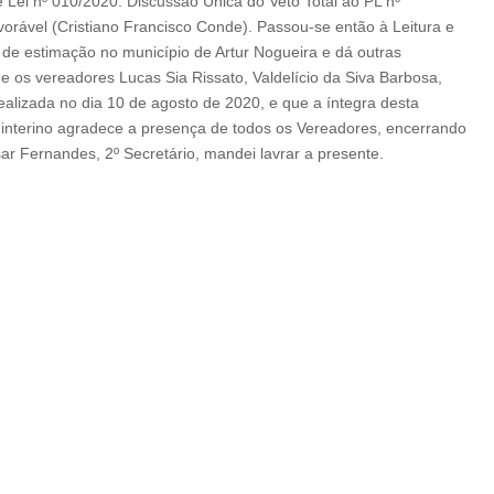
e Lei nº 010/2020. Discussão Única do Veto Total ao PL nº
avorável (Cristiano Francisco Conde). Passou-se então à Leitura e
 de estimação no município de Artur Nogueira e dá outras
e os vereadores Lucas Sia Rissato, Valdelício da Siva Barbosa,
ealizada no dia 10 de agosto de 2020, e que a íntegra desta
 interino agradece a presença de todos os Vereadores, encerrando
ar Fernandes, 2º Secretário, mandei lavrar a presente.