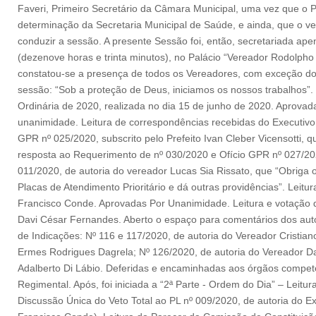
Faveri, Primeiro Secretário da Câmara Municipal, uma vez que o P
determinação da Secretaria Municipal de Saúde, e ainda, que o v
conduzir a sessão. A presente Sessão foi, então, secretariada ap
(dezenove horas e trinta minutos), no Palácio “Vereador Rodolpho 
constatou-se a presença de todos os Vereadores, com exceção do 
sessão: “Sob a proteção de Deus, iniciamos os nossos trabalhos”. 
Ordinária de 2020, realizada no dia 15 de junho de 2020. Aprovad
unanimidade. Leitura de correspondências recebidas do Executivo: 
GPR nº 025/2020, subscrito pelo Prefeito Ivan Cleber Vicensotti, 
resposta ao Requerimento de nº 030/2020 e Ofício GPR nº 027/2020,
011/2020, de autoria do vereador Lucas Sia Rissato, que “Obriga 
Placas de Atendimento Prioritário e dá outras providências”. Leit
Francisco Conde. Aprovadas Por Unanimidade. Leitura e votação d
Davi César Fernandes. Aberto o espaço para comentários dos au
de Indicações: Nº 116 e 117/2020, de autoria do Vereador Cristia
Ermes Rodrigues Dagrela; Nº 126/2020, de autoria do Vereador Da
Adalberto Di Lábio. Deferidas e encaminhadas aos órgãos compete
Regimental. Após, foi iniciada a “2ª Parte - Ordem do Dia” – Leitu
Discussão Única do Veto Total ao PL nº 009/2020, de autoria do Exmo