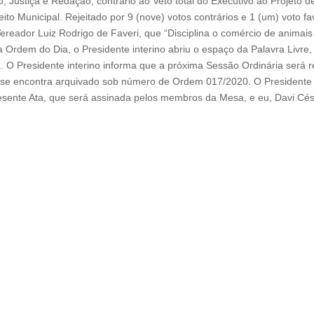
 Justiça e Redação, contrário ao Veto total do Executivo ao Projeto d
eito Municipal. Rejeitado por 9 (nove) votos contrários e 1 (um) voto f
ereador Luiz Rodrigo de Faveri, que “Disciplina o comércio de animais
Ordem do Dia, o Presidente interino abriu o espaço da Palavra Livre, 
. O Presidente interino informa que a próxima Sessão Ordinária será r
D se encontra arquivado sob número de Ordem 017/2020. O Presidente
presente Ata, que será assinada pelos membros da Mesa, e eu, Davi Cés