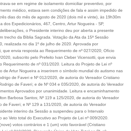
trava-se em regime de isolamento domiciliar preventivo, por
tamento médico, estava sem condições de fala e assim impedido de
três dias do mês de agosto de 2020 (dois mil e vinte), às 19h30m
 dos Expedicionários, 467, Centro, Artur Nogueira - SP,
liberações, o Presidente interino deu por aberta a presente
 um trecho da Bíblia Sagrada. Votação da Ata da 15ª Sessão
, realizada no dia 1º de julho de 2020. Aprovada por
ti, que envia resposta ao Requerimento de nº 027/2020; Ofício
020, subscrito pelo Prefeito Ivan Cleber Vicensotti, que envia
o Requerimento de nº 031/2020. Leitura do Projeto de Lei nº
o de Artur Nogueira a inserirem o símbolo mundial do autismo nas
odrigo de Faveri e Nº 012/2020, de autoria do Vereador Cristiano
odrigo de Faveri; e de Nº 034 e 035/2020, de autoria do Vereador
rimentos Aprovados por unanimidade. Leitura e encaminhamento
ilton Barbosa Santos; Nº 119 a 125/2020, de autoria do Vereador
 de Faveri; e Nº 129 a 131/2020, de autoria do Vereador
idente interino da Sessão a suspendeu para o Intervalo
o ao Veto total do Executivo ao Projeto de Lei nº 009/2020.
(nove) votos contrários e 1 (um) voto favorável (Cristiano