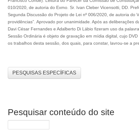
Francisco Conde). Leitura do Parecer da Comissão de Constituição,
010/2020, de autoria do Exmo. Sr. Ivan Cleber Vicensotti, DD. Pref
Segunda Discussão do Projeto de Lei nº 006/2020, de autoria do V
providências”. Aprovado por unanimidade. Após as deliberações da 
Davi César Fernandes e Adalberto Di Lábio fizeram uso da palavra
Sessão Ordinária é objeto de gravação em mídia digital, cujo DV
os trabalhos desta sessão, dos quais, para constar, lavrou-se a 
PESQUISAS ESPECÍFICAS
Pesquisar conteúdo do site