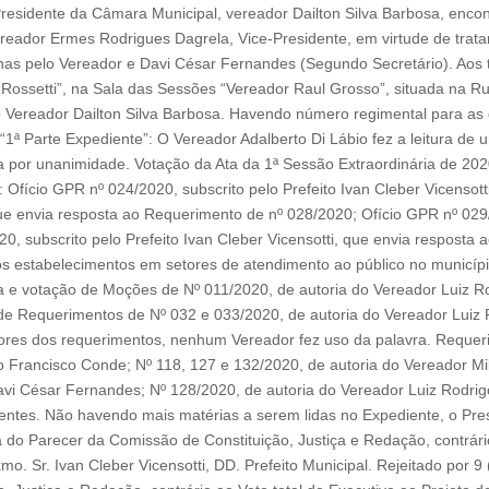
residente da Câmara Municipal, vereador Dailton Silva Barbosa, encon
ereador Ermes Rodrigues Dagrela, Vice-Presidente, em virtude de tra
enas pelo Vereador e Davi César Fernandes (Segundo Secretário). Aos 
Rossetti”, na Sala das Sessões “Vereador Raul Grosso”, situada na Rua
Vereador Dailton Silva Barbosa. Havendo número regimental para as de
“1ª Parte Expediente”: O Vereador Adalberto Di Lábio fez a leitura de
a por unanimidade. Votação da Ata da 1ª Sessão Extraordinária de 2020
Ofício GPR nº 024/2020, subscrito pelo Prefeito Ivan Cleber Vicensot
que envia resposta ao Requerimento de nº 028/2020; Ofício GPR nº 029/2
 subscrito pelo Prefeito Ivan Cleber Vicensotti, que envia resposta a
os estabelecimentos em setores de atendimento ao público no municípi
ura e votação de Moções de Nº 011/2020, de autoria do Vereador Luiz R
e Requerimentos de Nº 032 e 033/2020, de autoria do Vereador Luiz R
tores dos requerimentos, nenhum Vereador fez uso da palavra. Reque
no Francisco Conde; Nº 118, 127 e 132/2020, de autoria do Vereador M
vi César Fernandes; Nº 128/2020, de autoria do Vereador Luiz Rodrigo
ntes. Não havendo mais matérias a serem lidas no Expediente, o Pres
ra do Parecer da Comissão de Constituição, Justiça e Redação, contrári
. Sr. Ivan Cleber Vicensotti, DD. Prefeito Municipal. Rejeitado por 9 