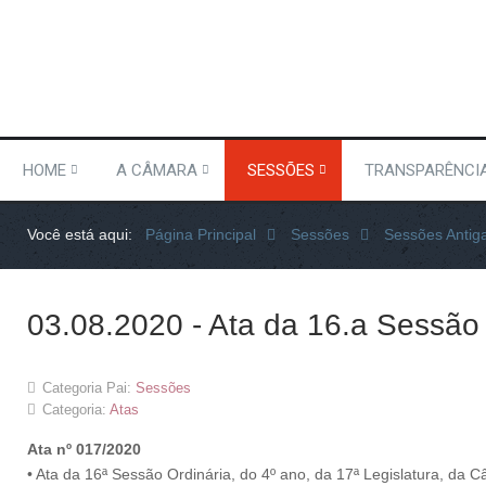
HOME
A CÂMARA
SESSÕES
TRANSPARÊNCI
Você está aqui:
Página Principal
Sessões
Sessões Antig
03.08.2020 - Ata da 16.a Sessão
Categoria Pai:
Sessões
Categoria:
Atas
Ata nº 017/2020
• Ata da 16ª Sessão Ordinária, do 4º ano, da 17ª Legislatura, da 