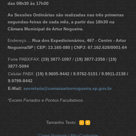
das 08h30 às 17h00
As Sessões Ordinárias são realizadas nas três primeiras
segundas-feiras de cada mês, a partir das 18h30 na
Câmara Municipal de Artur Nogueira.
Endereço...:
Rua dos Expedicionários, 467 - Centro - Artur
Nogueira/SP
|
CEP: 13.160-080 | CNPJ: 67.162.628/0001-64
Fone PABX/FAX:
(19) 3877-1097
/
(19) 3877-2358
/
(19)
3877-5094
Celular PABX:
(19) 9.9605-9442 / 9.9762-5151 / 9.9911-2138 /
9.9799-8442
E-Mail:
secretaria@camaraarturnogueira.sp.gov.br
*Exceto Feriados e Pontos Facultativos .
Tamanho Texto
Cores Normais |
Alto-Contraste