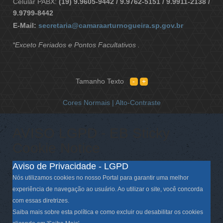
Celular PABX:
(19) 9.9605-9442 / 9.9762-5151 / 9.9911-2138 /
9.9799-8442
E-Mail:
secretaria@camaraarturnogueira.sp.gov.br
*Exceto Feriados e Pontos Facultativos .
Tamanho Texto
Cores Normais |
Alto-Contraste
AVISO LGPD - EB Sticky
Cookie Notice
Aviso de Privacidade - LGPD
Nós utilizamos cookies no nosso Portal para garantir uma melhor
experiência de navegação ao usuário. Ao utilizar o site, você concorda
com essas diretrizes.
Saiba mais sobre esta política e como excluir ou desabilitar os cookies