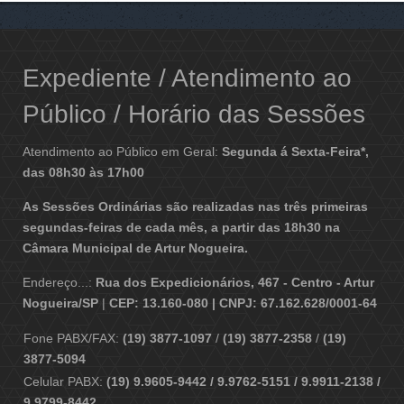
Expediente / Atendimento ao
Público / Horário das Sessões
Atendimento ao Público em Geral:
Segunda á Sexta-Feira*,
das 08h30 às 17h00
As Sessões Ordinárias são realizadas nas três primeiras
segundas-feiras de cada mês, a partir das 18h30 na
Câmara Municipal de Artur Nogueira.
Endereço...:
Rua dos Expedicionários, 467 - Centro - Artur
Nogueira/SP
|
CEP: 13.160-080 | CNPJ: 67.162.628/0001-64
Fone PABX/FAX:
(19) 3877-1097
/
(19) 3877-2358
/
(19)
3877-5094
Celular PABX:
(19) 9.9605-9442 / 9.9762-5151 / 9.9911-2138 /
9.9799-8442