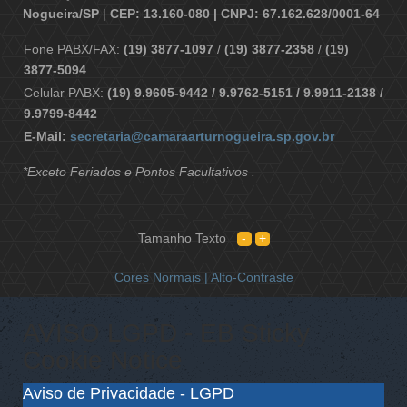
Nogueira/SP
|
CEP: 13.160-080 | CNPJ: 67.162.628/0001-64
Fone PABX/FAX:
(19) 3877-1097
/
(19) 3877-2358
/
(19)
3877-5094
Celular PABX:
(19) 9.9605-9442 / 9.9762-5151 / 9.9911-2138 /
9.9799-8442
E-Mail:
secretaria@camaraarturnogueira.sp.gov.br
*Exceto Feriados e Pontos Facultativos .
Tamanho Texto
Cores Normais |
Alto-Contraste
AVISO LGPD - EB Sticky
Cookie Notice
Aviso de Privacidade - LGPD