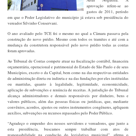
Artur Nogueira. A
aprovação refere-se ao
gastos de 2011, período
em que o Poder Legislativo do município já estava sob presidência do
vereador Silvinho Conservani.
O ano avaliado pelo TCE foi o mesmo no qual a Câmara passava pela
construção do novo prédio. Mesmo com todos os tramites e até com a
mudança da construtora responsável pelo novo prédio todas as contas
foram aprovadas.
Ao Tribunal de Contas compete atuar na fiscalização contábil, financeira
orçamentária, operacional e patrimonial do Estado de São Paulo e de seus
Municípios, exceto o da Capital, bem como na das respectivas entidades
de administração direta ou indireta e na das fundações por eles instituídas
ou mantidas, quanto à legalidade, legitimidade, economicidade,
aplicação de subvenções e renúncia de receitas. A jurisdição do Tribunal
alcança administradores e demais responsáveis por dinheiro, bens e
valores públicos, além das pessoas físicas ou jurídicas, que, mediante
convênios, acordos, ajustes ou outros instrumentos congêneres, apliquem
auxílios, subvenções ou recursos repassados pelo Poder Público.
“Agradeço o empenho dos nossos servidores e vereadores, que junto a
esta presidência, buscamos sempre trabalhar com atos de
responsabilidade na condução do legislativo municipal”, afirma o