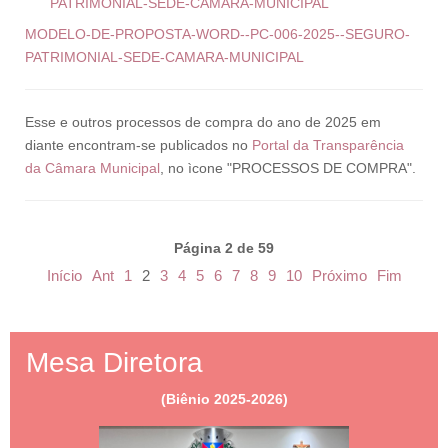
PATRIMONIAL-SEDE-CAMARA-MUNICIPAL
MODELO-DE-PROPOSTA-WORD--PC-006-2025--SEGURO-
PATRIMONIAL-SEDE-CAMARA-MUNICIPAL
Esse e outros processos de compra do ano de 2025 em
diante encontram-se publicados no
Portal da Transparência
da Câmara Municipal
, no ìcone "PROCESSOS DE COMPRA".
Página 2 de 59
Início
Ant
1
2
3
4
5
6
7
8
9
10
Próximo
Fim
Mesa Diretora
(Biênio 2025-2026)