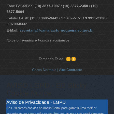
Fone PABX/FAX:
(19) 3877-1097
/
(19) 3877-2358
/
(19)
3877-5094
Celular PABX:
(19) 9.9605-9442 / 9.9762-5151 / 9.9911-2138 /
9.9799-8442
E-Mail:
secretaria@camaraarturnogueira.sp.gov.br
*Exceto Feriados e Pontos Facultativos .
Tamanho Texto
Cores Normais |
Alto-Contraste
AVISO LGPD - EB Sticky
Cookie Notice
Aviso de Privacidade - LGPD
Nós utilizamos cookies no nosso Portal para garantir uma melhor
experiência de navegação ao usuário. Ao utilizar o site, você concorda