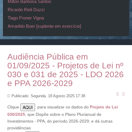
Milton Barbosa Santos
Ricardo Rieli Duzzi
Tiago Froner Vigna
Amarildo Boer [suplente em exercício]
Audiência Pública em
01/09/2025 - Projetos de Lei nº
030 e 031 de 2025 - LDO 2026
e PPA 2026-2029
Publicado: Segunda, 18 Agosto 2025 17:38
AQUI
Clique
para visualizar os dados do
Projeto de Lei
030/2025
, que Dispõe sobre o Plano Plurianual de
Investimentos - PPA, do período 2026-2029, e dá outras
providências